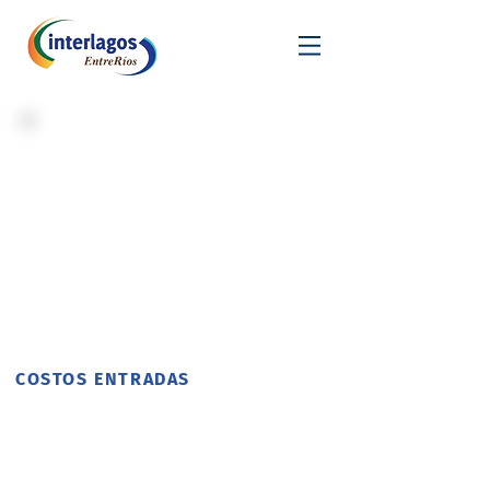
ENTRADAS
Abonando la entrada se tiene acceso
al acuario y los espacios verdes de
todo el parque. Se ad
quieren vía
OnLine o en boletería dentro del
complejo y se abonan en efectivo o
con tarjetas.
COSTOS ENTRADAS